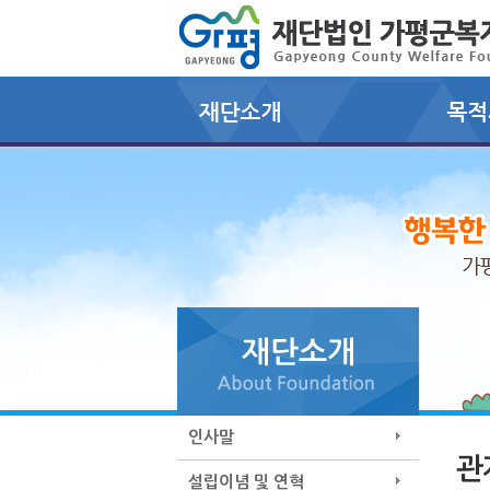
인사말
관
설립이념 및 연혁