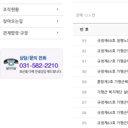
조직현황
전체
123
건
찾아오는길
번 호
관계법령·규정
93
규정제69호 청평노인
92
규정제68호 가평군노
91
규정제67호 가평균복
90
규정제66호 가평군복
89
훈령제3호 가평군복지
88
가평군 복지재단 설립 
87
규정제65호 가평군복
86
규정제64호 가평군복
85
규정제63호 가평군복