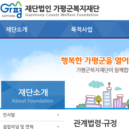
인사말
관계법령·규정
설립이념 및 연혁