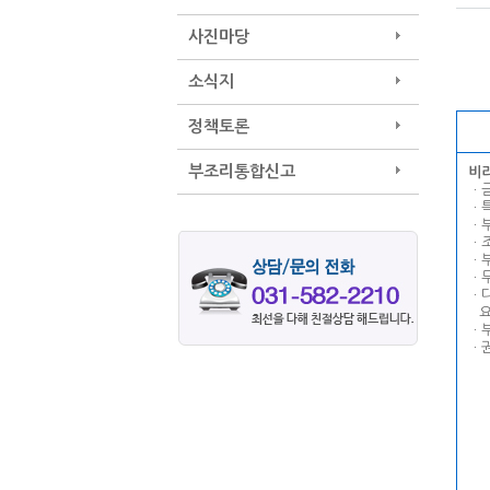
사진마당
소식지
정책토론
부조리통합신고
비
ㆍ
ㆍ
ㆍ
ㆍ
ㆍ
ㆍ
ㆍ
--
ㆍ
ㆍ