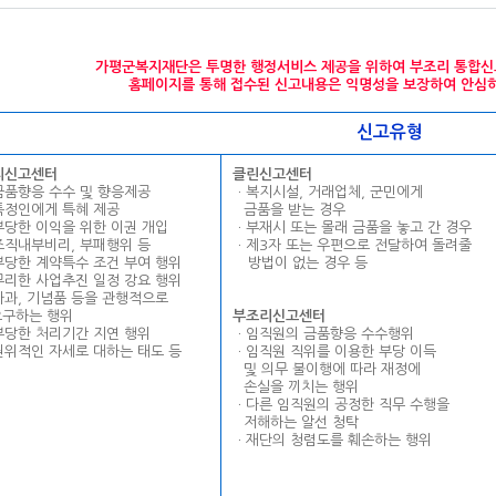
가평군복지재단은 투명한 행정서비스 제공을 위하여 부조리 통합신
홈페이지를 통해 접수된 신고내용은 익명성을 보장하여 안심하
신고유형
리신고센터
클린신고센터
금품향응 수수 및 향응제공
ㆍ복지시설, 거래업체, 군민에게
특정인에게 특혜 제공
--
금품을 받는 경우
부당한 이익을 위한 이권 개입
ㆍ부재시 또는 몰래 금품을 놓고 간 경우
조직내부비리, 부패행위 등
ㆍ제3자 또는 우편으로 전달하여 돌려줄
부당한 계약특수 조건 부여 행위
--
방법이 없는 경우 등
무리한 사업추진 일정 강요 행위
다과, 기념품 등을 관행적으로
요구하는 행위
부조리신고센터
부당한 처리기간 지연 행위
ㆍ임직원의 금품향응 수수행위
권위적인 자세로 대하는 태도 등
ㆍ임직원 직위를 이용한 부당 이득
--
및 의무 불이행에 따라 재정에
--
손실을 끼치는 행위
ㆍ다른 임직원의 공정한 직무 수행을
--
저해하는 알선 청탁
ㆍ재단의 청렴도를 훼손하는 행위