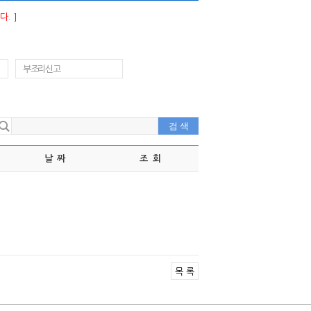
. ]
부조리신고
날 짜
조 회
목 록