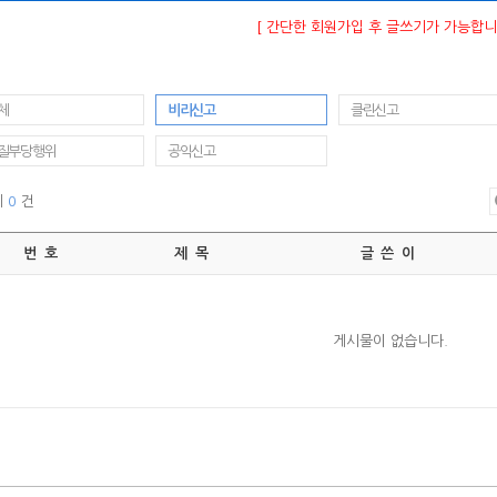
[ 간단한 회원가입 후 글쓰기가 가능합니다
체
비리신고
클린신고
질부당행위
공익신고
체
0
건
번 호
제 목
글 쓴 이
게시물이 없습니다.