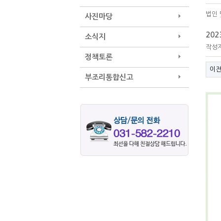
법인 
사진마당
20
소식지
작성
정책토론
이
부조리통합신고