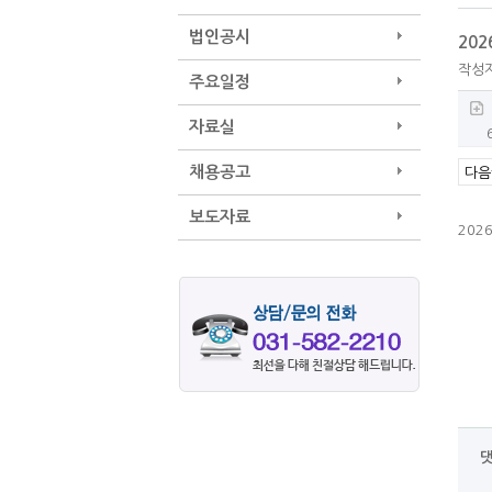
법인공시
20
작성
주요일정
자료실
채용공고
다음
보도자료
202