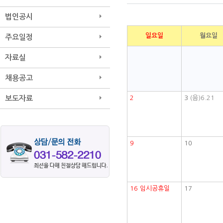
법인공시
일요일
월요일
주요일정
자료실
채용공고
보도자료
2
3
(음)6.21
9
10
16
임시공휴일
17