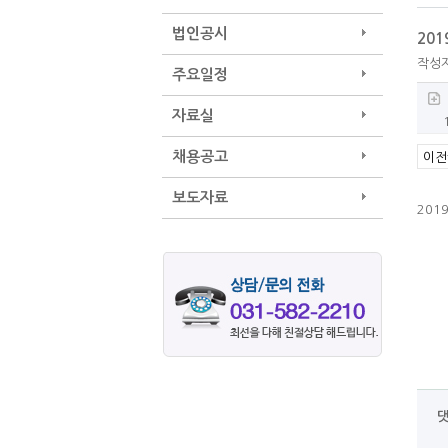
법인공시
20
작성
주요일정
자료실
채용공고
이전
보도자료
201