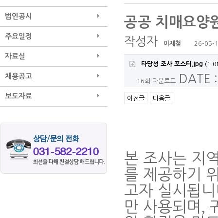
법인공시
공공 치매요양원
주요일정
작성자
이재철
26-05-1
자료실
타당성 조사 포스터.jpg
(1.0
채용공고
DATE :
16회 다운로드
보도자료
이전글
다음글
본 조사는 지
를 제공하기 
고자 실시됩니
,
만 사용되며