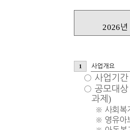
2026
년
1
사업개요
○
사업기
○
공모대
)
과제
※
사회복
※
영유아