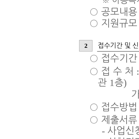
※
아동복
○
공모내
○
지원규
2
접수기간 및 
○
접수기
○
접 수 처
1
)
관
층
가평군복
○
접수방
○
제출서류
-
사업신